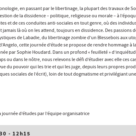
monologie, en passant par le libertinage, la plupart des travaux de S
estion de la dissidence – politique, religieuse ou morale – à l’épo
tes et de ces conduites anti-sociales en tout genre, où des individu
t jamais là où on les attend, toujours en dissidence. Des passions
stiques de Labadie, du libertinage zombie d’un Blessebois aux uto
o d’Angelo, cette journée d’étude se propose de rendre hommage à l
enée par Sophie Houdard. Dans un profond « feuilleté » d’inquiétud
mps ou dans le nôtre, nous relevons le défi d’étudier avec elle ces ca
vue du pouvoir qui les trie et qui les juge, depuis leurs propres pro
ques sociales de l’écrit), loin de tout dogmatisme et privilégiant un
a journée d’études par l’équipe organisatrice
h30 - 12h15