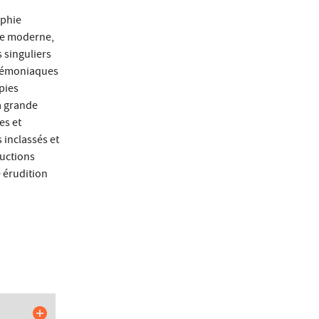
ophie
que moderne,
s singuliers
 démoniaques
pies
a grande
es et
s inclassés et
ductions
e érudition