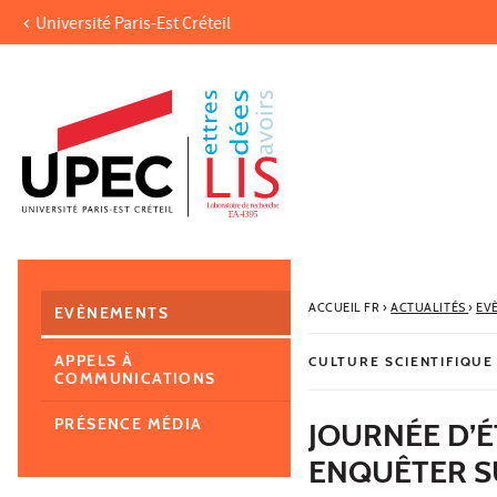
Université Paris-Est Créteil
Aller au contenu
Navigation
Accès directs
Recherche
Navigation secondaire
ACCUEIL FR
›
ACTUALITÉS
›
EV
EVÈNEMENTS
APPELS À
CULTURE SCIENTIFIQUE
COMMUNICATIONS
PRÉSENCE MÉDIA
JOURNÉE D’ÉT
ENQUÊTER SU