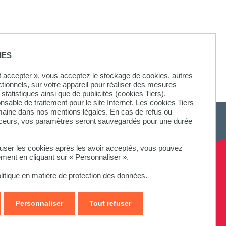
ne Nouvelle),
IES
ul-Valéry de
ut accepter », vous acceptez le stockage de cookies, autres
ctionnels, sur votre appareil pour réaliser des mesures
statistiques ainsi que de publicités (cookies Tiers).
onsable de traitement pour le site Internet. Les cookies Tiers
omaine dans nos mentions légales. En cas de refus ou
aceurs, vos paramètres seront sauvegardés pour une durée
fuser les cookies après les avoir acceptés, vous pouvez
SUIVEZ-NOUS
ement en cliquant sur « Personnaliser ».
litique en matière de protection des données.
Personnaliser
Tout refuser