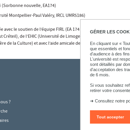
i
(Sorbonne nouvelle, EA174)
rsité Montpellier-Paul Valéry, IRCL UMR5186)
 avec le soutien de l’équipe FIRL (EA 174 – Université de la Sorbon
GÉRER LES COOK
st Créteil), de l’EHIC (Université de Limoges) de l’IRCL (Université Pa
ère de la Culture) et avec l’aide amicale de François Trémolières.
En cliquant sur « To
que essentiels et fon
d'audience à des fins 
L'université est resp
sont détaillés par d
d'acceptation des tr
de 6 mois.
Si vous souhaitez re
retirer votre consent
➜
Consultez notre po
ous ?
rche
Tout accepter
aires