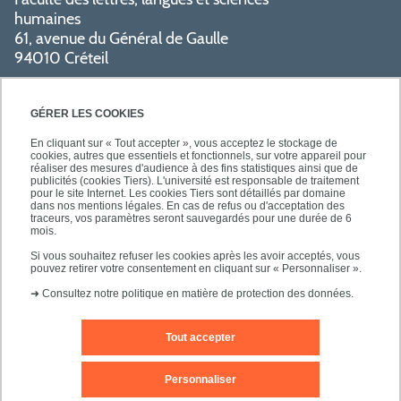
humaines
61, avenue du Général de Gaulle
94010 Créteil
PRATIQUE
GÉRER LES COOKIES
En cliquant sur « Tout accepter », vous acceptez le stockage de
cookies, autres que essentiels et fonctionnels, sur votre appareil pour
réaliser des mesures d'audience à des fins statistiques ainsi que de
publicités (cookies Tiers). L'université est responsable de traitement
pour le site Internet. Les cookies Tiers sont détaillés par domaine
SUIVEZ-NOUS
dans nos mentions légales. En cas de refus ou d'acceptation des
traceurs, vos paramètres seront sauvegardés pour une durée de 6
mois.
Si vous souhaitez refuser les cookies après les avoir acceptés, vous
pouvez retirer votre consentement en cliquant sur « Personnaliser ».
➜
Consultez notre politique en matière de protection des données.
Tout accepter
Mentions légales
Contact
Personnaliser
Plan d'accès
Plan du site