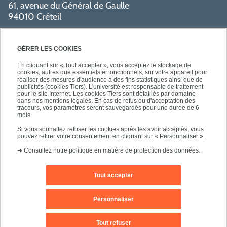
61, avenue du Général de Gaulle
94010 Créteil
PRATIQUE
GÉRER LES COOKIES
En cliquant sur « Tout accepter », vous acceptez le stockage de
cookies, autres que essentiels et fonctionnels, sur votre appareil pour
réaliser des mesures d'audience à des fins statistiques ainsi que de
publicités (cookies Tiers). L'université est responsable de traitement
pour le site Internet. Les cookies Tiers sont détaillés par domaine
SUIVEZ-NOUS
dans nos mentions légales. En cas de refus ou d'acceptation des
traceurs, vos paramètres seront sauvegardés pour une durée de 6
mois.
Si vous souhaitez refuser les cookies après les avoir acceptés, vous
pouvez retirer votre consentement en cliquant sur « Personnaliser ».
➜
Consultez notre politique en matière de protection des données.
Tout accepter
Mentions légales
Contact
Personnaliser
Plan d'accès
Plan du site
Tout refuser