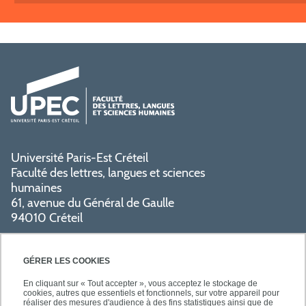
Université Paris-Est Créteil
Faculté des lettres, langues et sciences
humaines
61, avenue du Général de Gaulle
94010 Créteil
PRATIQUE
GÉRER LES COOKIES
En cliquant sur « Tout accepter », vous acceptez le stockage de
cookies, autres que essentiels et fonctionnels, sur votre appareil pour
réaliser des mesures d'audience à des fins statistiques ainsi que de