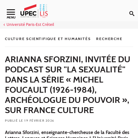
Aller au contenu
Navigation secondaire
MENU
Université Paris-Est Créteil
CULTURE SCIENTIFIQUE ET HUMANITÉS
RECHERCHE
ARIANNA SFORZINI, INVITÉE DU
PODCAST SUR "LA SEXUALITÉ"
DANS LA SÉRIE « MICHEL
FOUCAULT (1926-1984),
ARCHÉOLOGUE DU POUVOIR »,
SUR FRANCE CULTURE
PUBLIÉ LE 19 FÉVRIER 2026
Arianna Sforzini, enseignante-chercheuse de la Faculté des