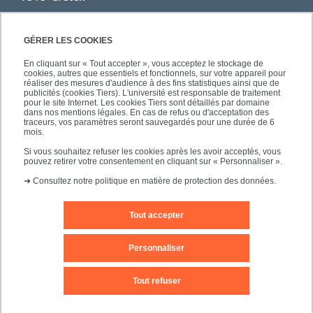
PRATIQUE
GÉRER LES COOKIES
En cliquant sur « Tout accepter », vous acceptez le stockage de
cookies, autres que essentiels et fonctionnels, sur votre appareil pour
réaliser des mesures d'audience à des fins statistiques ainsi que de
publicités (cookies Tiers). L'université est responsable de traitement
pour le site Internet. Les cookies Tiers sont détaillés par domaine
SUIVEZ-NOUS
dans nos mentions légales. En cas de refus ou d'acceptation des
traceurs, vos paramètres seront sauvegardés pour une durée de 6
mois.
Si vous souhaitez refuser les cookies après les avoir acceptés, vous
pouvez retirer votre consentement en cliquant sur « Personnaliser ».
➜
Consultez notre politique en matière de protection des données.
Tout accepter
Mentions légales
Contact
Personnaliser
Plan d'accès
Plan du site
Tout refuser
Accessibilité des sites de l'UPEC : non conforme