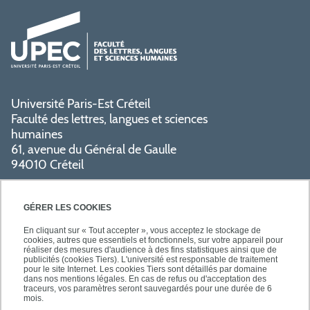
Université Paris-Est Créteil
Faculté des lettres, langues et sciences
humaines
61, avenue du Général de Gaulle
94010 Créteil
PRATIQUE
GÉRER LES COOKIES
En cliquant sur « Tout accepter », vous acceptez le stockage de
cookies, autres que essentiels et fonctionnels, sur votre appareil pour
réaliser des mesures d'audience à des fins statistiques ainsi que de
publicités (cookies Tiers). L'université est responsable de traitement
pour le site Internet. Les cookies Tiers sont détaillés par domaine
SUIVEZ-NOUS
dans nos mentions légales. En cas de refus ou d'acceptation des
traceurs, vos paramètres seront sauvegardés pour une durée de 6
mois.