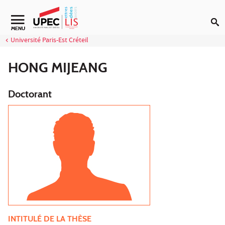
Aller au contenu
Navigation secondaire
MENU
Université Paris-Est Créteil
HONG MIJEANG
Doctorant
INTITULÉ DE LA THÈSE