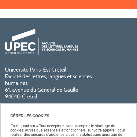
Université Paris-Est Créteil
Faculté des lettres, langues et sciences
humaines
61, avenue du Général de Gaulle
94010 Créteil
PRATIQUE
GÉRER LES COOKIES
En cliquant sur « Tout accepter », vous acceptez le stockage de
cookies, autres que essentiels et fonctionnels, sur votre appareil pour
réaliser des mesures d'audience à des fins statistiques ainsi que de