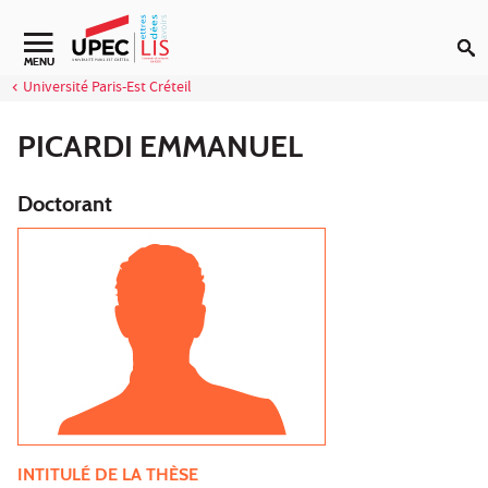
Aller au contenu
Navigation secondaire
MENU
Université Paris-Est Créteil
PICARDI EMMANUEL
Doctorant
INTITULÉ DE LA THÈSE