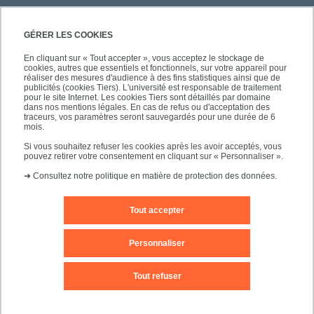
PRATIQUE
GÉRER LES COOKIES
En cliquant sur « Tout accepter », vous acceptez le stockage de
cookies, autres que essentiels et fonctionnels, sur votre appareil pour
réaliser des mesures d'audience à des fins statistiques ainsi que de
publicités (cookies Tiers). L'université est responsable de traitement
pour le site Internet. Les cookies Tiers sont détaillés par domaine
SUIVEZ-NOUS
dans nos mentions légales. En cas de refus ou d'acceptation des
traceurs, vos paramètres seront sauvegardés pour une durée de 6
mois.
Si vous souhaitez refuser les cookies après les avoir acceptés, vous
pouvez retirer votre consentement en cliquant sur « Personnaliser ».
➜
Consultez notre politique en matière de protection des données.
Tout accepter
Mentions légales
Contact
Personnaliser
Plan d'accès
Plan du site
Tout refuser
Accessibilité des sites de l'UPEC : non conforme