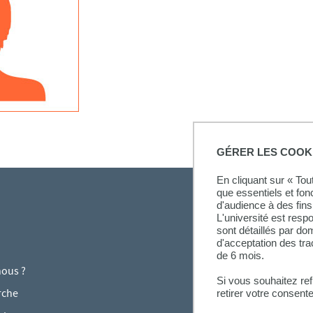
GÉRER LES COOK
En cliquant sur « To
que essentiels et fon
d'audience à des fins 
L'université est resp
sont détaillés par d
d'acceptation des tr
de 6 mois.
ous ?
Si vous souhaitez re
rche
retirer votre consent