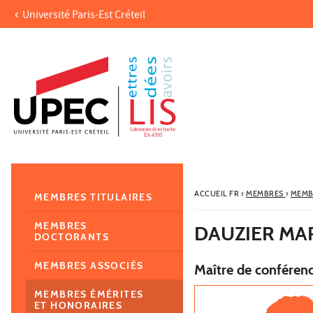
Université Paris-Est Créteil
Aller au contenu
Navigation
Accès directs
Recherche
Navigation secondaire
ACCUEIL FR
›
MEMBRES
›
MEMB
MEMBRES TITULAIRES
MEMBRES
DAUZIER MA
DOCTORANTS
MEMBRES ASSOCIÉS
Maître de conférenc
MEMBRES ÉMÉRITES
ET HONORAIRES