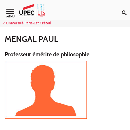
Aller au contenu
Navigation secondaire
MENU
Université Paris-Est Créteil
MENGAL PAUL
Professeur émérite de philosophie