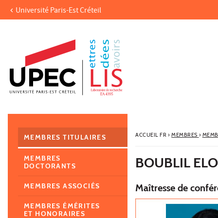
Université Paris-Est Créteil
Aller au contenu
Navigation
Accès directs
Recherche
Navigation secondaire
ACCUEIL FR
›
MEMBRES
›
MEMB
MEMBRES TITULAIRES
MEMBRES
BOUBLIL ELO
DOCTORANTS
MEMBRES ASSOCIÉS
Maîtresse de confé
MEMBRES ÉMÉRITES
ET HONORAIRES