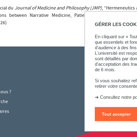
cial du
Journal of Medicine and Philosophy (JMP)
, “Hermeneutics 
ons between Narrative Medicine, Patient Experience and Socia
026)
GÉRER LES COOK
En cliquant sur « To
que essentiels et fon
d'audience à des fins 
L'université est resp
sont détaillés par d
d'acceptation des tr
de 6 mois.
Si vous souhaitez re
retirer votre consent
ous ?
➜
Consultez notre po
rche
aires
Tout accepter