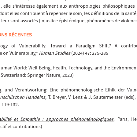
 elle s’intéresse également aux anthropologies philosophiques
dont elles contribuent à repenser le soin, les définitions de la santé,
i leur sont associés (injustice épistémique, phénomènes de violence
ONS RÉCENTES
logy of Vulnerability: Toward a Paradigm Shift? A contri
e on Vulnerability,”
Human Studies
(2024) 47: 275-285
 Human World: Well-Being, Health, Technology, and the Environment.
, Switzerland: Springer Nature, 2023)
, und Verantwortung: Eine phänomenologische Ethik der Vulnera
enschlischen Handelns,
T. Breyer, V. Lenz & J. Sautermeister (eds
. 119-132.
abilité et Empathie : approches phénoménologiques
, Paris, H
ctif et contributions)