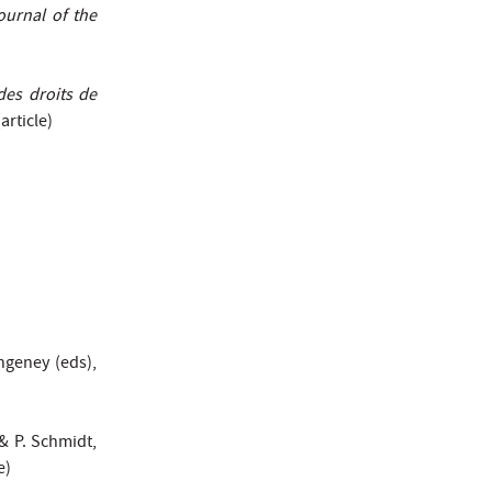
ournal of the
des droits de
article)
)
ngeney (eds),
& P. Schmidt,
e)