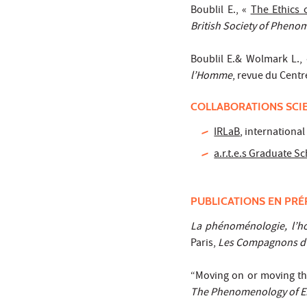
Boublil E., «
The Ethics 
British Society of Phen
Boublil E.& Wolmark L.,
l’Homme
, revue du Centr
COLLABORATIONS SCI
IRLaB
, internationa
a.r.t.e.s Graduate S
PUBLICATIONS EN PRÉ
La phénoménologie, l’h
Paris,
Les Compagnons d
“Moving on or moving thr
The Phenomenology of E