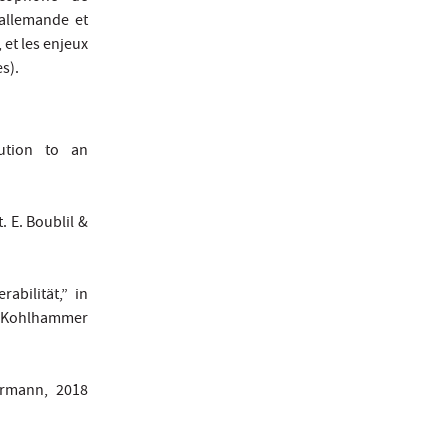
 allemande et
 et les enjeux
s).
bution to an
 E. Boublil &
bilität,” in
), Kohlhammer
ermann, 2018