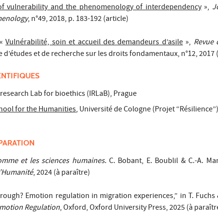
of vulnerability and the phenomenology of interdependency
»,
J
omenology
, n°49, 2018, p. 183-192 (article)
 «
Vulnérabilité, soin et accueil des demandeurs d’asile
»,
Revue 
e d’études et de recherche sur les droits fondamentaux, n°12, 2017 (
ENTIFIQUES
l research Lab for bioethics (IRLaB), Prague
chool for the Humanities
, Université de Cologne (Projet “Résilience”
PARATION
omme et les sciences humaines
. C. Bobant, E. Boublil & C.-A. Ma
’Humanité
, 2024 (à paraître)
ough? Emotion regulation in migration experiences,” in T. Fuchs 
motion Regulation
, Oxford, Oxford University Press, 2025 (à paraîtr