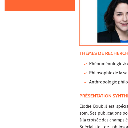
THÈMES DE RECHERC
Phénoménologie & ét
Philosophie de la s
Anthropologie philo
PRÉSENTATION SYNTH
Elodie Boublil est spéc
soin. Ses publications po
à la croisée des champs é
Spécialiste de philos