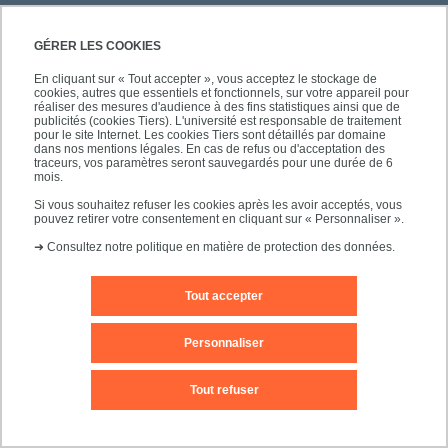
PRATIQUE
GÉRER LES COOKIES
En cliquant sur « Tout accepter », vous acceptez le stockage de
cookies, autres que essentiels et fonctionnels, sur votre appareil pour
réaliser des mesures d'audience à des fins statistiques ainsi que de
publicités (cookies Tiers). L'université est responsable de traitement
pour le site Internet. Les cookies Tiers sont détaillés par domaine
SUIVEZ-NOUS
dans nos mentions légales. En cas de refus ou d'acceptation des
traceurs, vos paramètres seront sauvegardés pour une durée de 6
mois.
Si vous souhaitez refuser les cookies après les avoir acceptés, vous
pouvez retirer votre consentement en cliquant sur « Personnaliser ».
➜
Consultez notre politique en matière de protection des données.
Tout accepter
Mentions légales
Contact
Personnaliser
Plan d'accès
Plan du site
Tout refuser
Accessibilité des sites de l'UPEC : non conforme