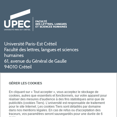
Université Paris-Est Créteil
Faculté des lettres, langues et sciences
humaines
61, avenue du Général de Gaulle
94010 Créteil
PRATIQUE
GÉRER LES COOKIES
En cliquant sur « Tout accepter », vous acceptez le stockage de
cookies, autres que essentiels et fonctionnels, sur votre appareil pour
réaliser des mesures d'audience à des fins statistiques ainsi que de
publicités (cookies Tiers). L'université est responsable de traitement
pour le site Internet. Les cookies Tiers sont détaillés par domaine
SUIVEZ-NOUS
dans nos mentions légales. En cas de refus ou d'acceptation des
traceurs, vos paramètres seront sauvegardés pour une durée de 6