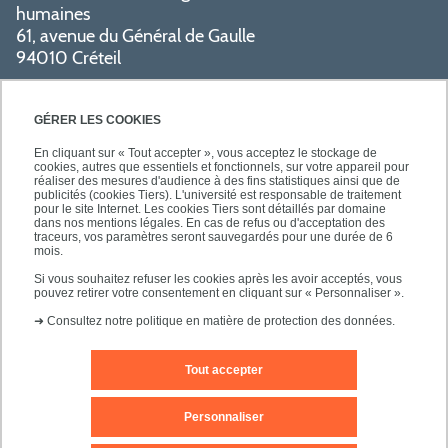
humaines
61, avenue du Général de Gaulle
94010 Créteil
PRATIQUE
GÉRER LES COOKIES
En cliquant sur « Tout accepter », vous acceptez le stockage de
cookies, autres que essentiels et fonctionnels, sur votre appareil pour
réaliser des mesures d'audience à des fins statistiques ainsi que de
publicités (cookies Tiers). L'université est responsable de traitement
pour le site Internet. Les cookies Tiers sont détaillés par domaine
SUIVEZ-NOUS
dans nos mentions légales. En cas de refus ou d'acceptation des
traceurs, vos paramètres seront sauvegardés pour une durée de 6
mois.
Si vous souhaitez refuser les cookies après les avoir acceptés, vous
pouvez retirer votre consentement en cliquant sur « Personnaliser ».
➜
Consultez notre politique en matière de protection des données.
Tout accepter
Mentions légales
Contact
Personnaliser
Plan d'accès
Plan du site