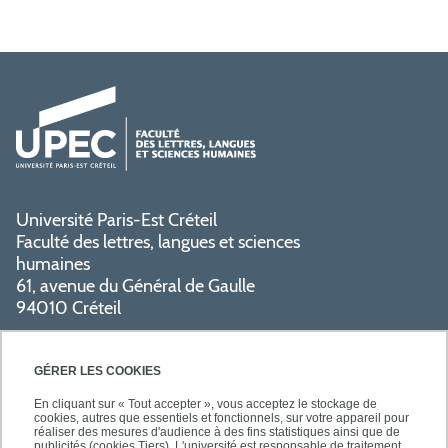
Université Paris-Est Créteil
Faculté des lettres, langues et sciences
humaines
61, avenue du Général de Gaulle
94010 Créteil
PRATIQUE
GÉRER LES COOKIES
En cliquant sur « Tout accepter », vous acceptez le stockage de
cookies, autres que essentiels et fonctionnels, sur votre appareil pour
réaliser des mesures d'audience à des fins statistiques ainsi que de
publicités (cookies Tiers). L'université est responsable de traitement