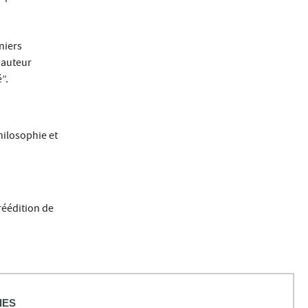
niers
, auteur
”.
hilosophie et
 réédition de
IES