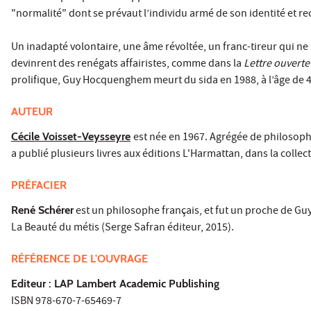
"normalité" dont se prévaut l’individu armé de son identité et re
Un inadapté volontaire, une âme révoltée, un franc-tireur qui n
devinrent des renégats affairistes, comme dans la
Lettre ouverte
prolifique, Guy Hocquenghem meurt du sida en 1988, à l’âge de 42 
AUTEUR
Cécile Voisset-Veysseyre
est née en 1967. Agrégée de philosophi
a publié plusieurs livres aux éditions L'Harmattan, dans la colle
PRÉFACIER
René Schérer
est un philosophe français, et fut un proche de Guy 
La Beauté du métis (Serge Safran éditeur, 2015).
RÉFÉRENCE DE L'OUVRAGE
Editeur : LAP Lambert Academic Publishing
ISBN 978-670-7-65469-7