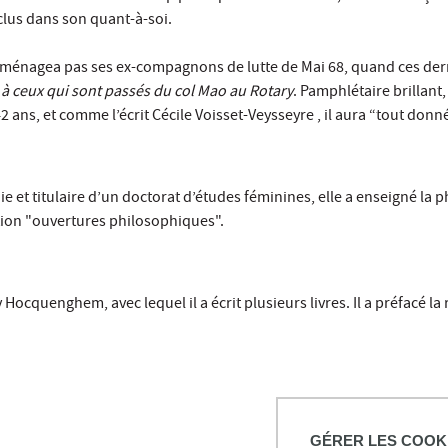
clus dans son quant-à-soi.
e ménagea pas ses ex-compagnons de lutte de Mai 68, quand ces der
 à ceux qui sont passés du col Mao au Rotary
. Pamphlétaire brillant
ans, et comme l’écrit Cécile Voisset-Veysseyre , il aura “tout donné
e et titulaire d’un doctorat d’études féminines, elle a enseigné la p
ction "ouvertures philosophiques".
Hocquenghem, avec lequel il a écrit plusieurs livres. Il a préfacé la
GÉRER LES COOK