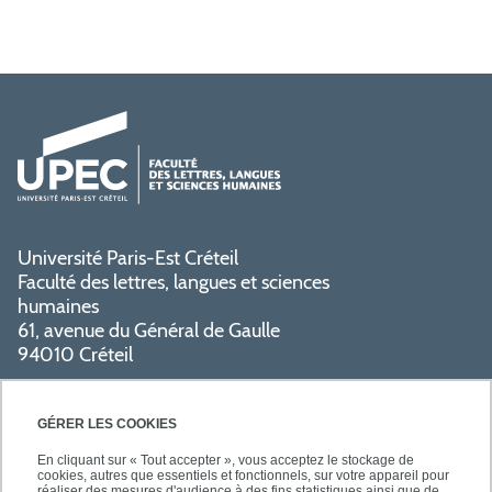
Université Paris-Est Créteil
Faculté des lettres, langues et sciences
humaines
61, avenue du Général de Gaulle
94010 Créteil
PRATIQUE
GÉRER LES COOKIES
En cliquant sur « Tout accepter », vous acceptez le stockage de
cookies, autres que essentiels et fonctionnels, sur votre appareil pour
réaliser des mesures d'audience à des fins statistiques ainsi que de