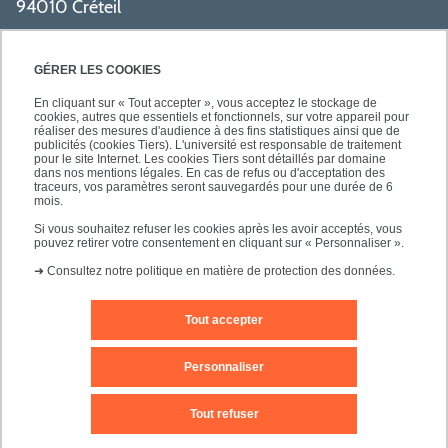
94010 Créteil
PRATIQUE
GÉRER LES COOKIES
En cliquant sur « Tout accepter », vous acceptez le stockage de
cookies, autres que essentiels et fonctionnels, sur votre appareil pour
réaliser des mesures d'audience à des fins statistiques ainsi que de
publicités (cookies Tiers). L'université est responsable de traitement
pour le site Internet. Les cookies Tiers sont détaillés par domaine
SUIVEZ-NOUS
dans nos mentions légales. En cas de refus ou d'acceptation des
traceurs, vos paramètres seront sauvegardés pour une durée de 6
mois.
Si vous souhaitez refuser les cookies après les avoir acceptés, vous
pouvez retirer votre consentement en cliquant sur « Personnaliser ».
➜
Consultez notre politique en matière de protection des données.
Tout accepter
Mentions légales
Contact
Personnaliser
Plan d'accès
Plan du site
Tout refuser
Accessibilité des sites de l'UPEC : non conforme