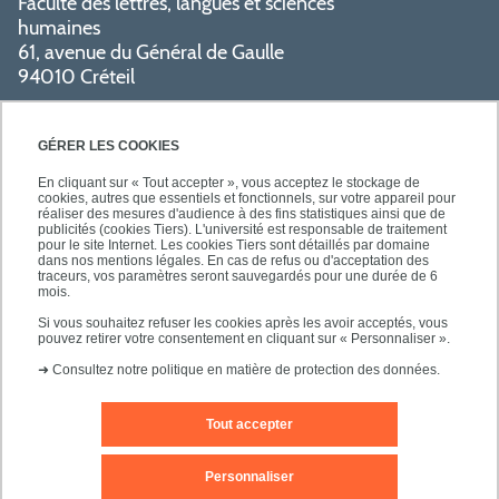
Faculté des lettres, langues et sciences
humaines
61, avenue du Général de Gaulle
94010 Créteil
PRATIQUE
GÉRER LES COOKIES
En cliquant sur « Tout accepter », vous acceptez le stockage de
cookies, autres que essentiels et fonctionnels, sur votre appareil pour
réaliser des mesures d'audience à des fins statistiques ainsi que de
publicités (cookies Tiers). L'université est responsable de traitement
pour le site Internet. Les cookies Tiers sont détaillés par domaine
SUIVEZ-NOUS
dans nos mentions légales. En cas de refus ou d'acceptation des
traceurs, vos paramètres seront sauvegardés pour une durée de 6
mois.
Si vous souhaitez refuser les cookies après les avoir acceptés, vous
pouvez retirer votre consentement en cliquant sur « Personnaliser ».
➜
Consultez notre politique en matière de protection des données.
Tout accepter
Mentions légales
Contact
Personnaliser