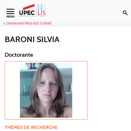
Aller au contenu
Navigation secondaire
MENU
Université Paris-Est Créteil
BARONI SILVIA
Doctorante
THÈMES DE RECHERCHE