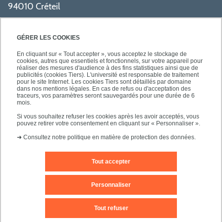
94010 Créteil
PRATIQUE
GÉRER LES COOKIES
En cliquant sur « Tout accepter », vous acceptez le stockage de
cookies, autres que essentiels et fonctionnels, sur votre appareil pour
réaliser des mesures d'audience à des fins statistiques ainsi que de
publicités (cookies Tiers). L'université est responsable de traitement
pour le site Internet. Les cookies Tiers sont détaillés par domaine
SUIVEZ-NOUS
dans nos mentions légales. En cas de refus ou d'acceptation des
traceurs, vos paramètres seront sauvegardés pour une durée de 6
mois.
Si vous souhaitez refuser les cookies après les avoir acceptés, vous
pouvez retirer votre consentement en cliquant sur « Personnaliser ».
➜
Consultez notre politique en matière de protection des données.
Tout accepter
Mentions légales
Contact
Personnaliser
Plan d'accès
Plan du site
Tout refuser