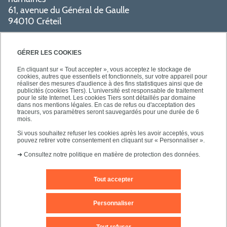
61, avenue du Général de Gaulle
94010 Créteil
PRATIQUE
GÉRER LES COOKIES
En cliquant sur « Tout accepter », vous acceptez le stockage de
cookies, autres que essentiels et fonctionnels, sur votre appareil pour
réaliser des mesures d'audience à des fins statistiques ainsi que de
publicités (cookies Tiers). L'université est responsable de traitement
pour le site Internet. Les cookies Tiers sont détaillés par domaine
SUIVEZ-NOUS
dans nos mentions légales. En cas de refus ou d'acceptation des
traceurs, vos paramètres seront sauvegardés pour une durée de 6
mois.
Si vous souhaitez refuser les cookies après les avoir acceptés, vous
pouvez retirer votre consentement en cliquant sur « Personnaliser ».
➜
Consultez notre politique en matière de protection des données.
Tout accepter
Mentions légales
Contact
Personnaliser
Plan d'accès
Plan du site